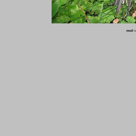
email
w